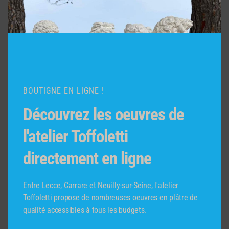
janvier 2020
octobre 2019
juin 2019
mai 2019
avril 2019
octobre 2018
BOUTIGNE EN LIGNE !
mai 2018
Découvrez les oeuvres de
avril 2018
l'atelier Toffoletti
février 2018
directement en ligne
Catégories
1992
Entre Lecce, Carrare et Neuilly-sur-Seine, l'atelier
1997
Toffoletti propose de nombreuses oeuvres en plâtre de
2004
qualité accessibles à tous les budgets.
2005