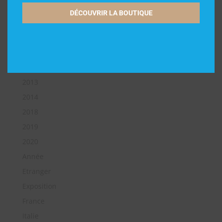
2006
DÉCOUVRIR LA BOUTIQUE
2008
2009
2010
2011
2013
2014
2018
2019
2020
Année
Etranger
Exposition
France
Italie