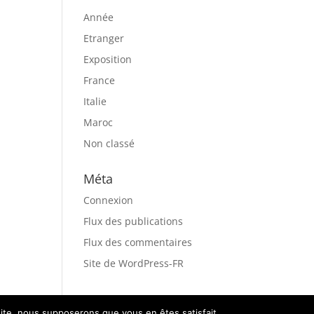
Année
Etranger
Exposition
France
Italie
Maroc
Non classé
Méta
Connexion
Flux des publications
Flux des commentaires
Site de WordPress-FR
 site, nous supposerons que vous en êtes satisfait.