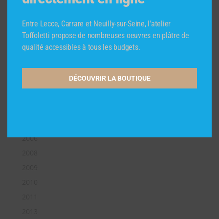
mai 2018
Entre Lecce, Carrare et Neuilly-sur-Seine, l'atelier
avril 2018
Toffoletti propose de nombreuses oeuvres en plâtre de
février 2018
qualité accessibles à tous les budgets.
Catégories
DÉCOUVRIR LA BOUTIQUE
1992
1997
2004
2005
2006
2008
2009
2010
2011
2013