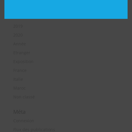
2014
2018
2019
2020
Année
Etranger
Exposition
France
Italie
Maroc
Non classé
Méta
Connexion
Flux des publications