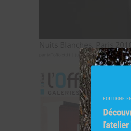
Nuits Blanches, Paris 201
par
MToffoletti1
|
Juin 9, 2020
BOUTIGNE EN
Découvr
l'atelier