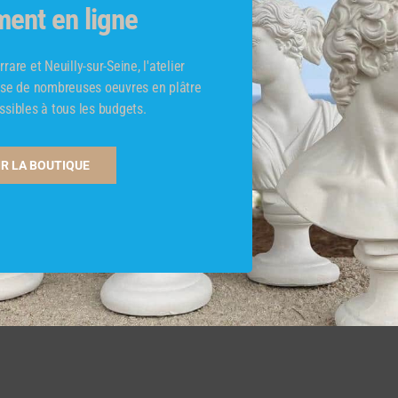
ment en ligne
rare et Neuilly-sur-Seine, l'atelier
pose de nombreuses oeuvres en plâtre
ssibles à tous les budgets.
R LA BOUTIQUE
ées