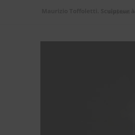
Maurizio Toffoletti. Sculpteur à
Sculptures