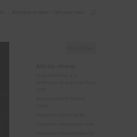
ct
Boutique en ligne – l’art pour tous
Articles récents
Nuits Blanches, à la
préfecture de police de Paris
2010.
Banque MONTE PASCHI
SIENA
Exposition Mairie du 8e
Exposition Ambassade Italie
Exposition Institut italien de