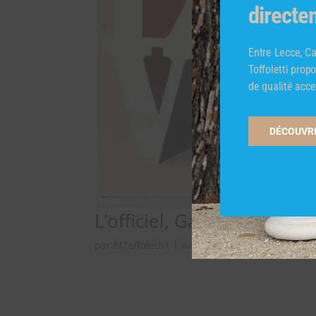
directe
Entre Lecce, Car
Toffoletti pro
de qualité acce
DÉCOUVRI
L’officiel, Galeries & Mus
par
MToffoletti1
|
Avr 1, 2010