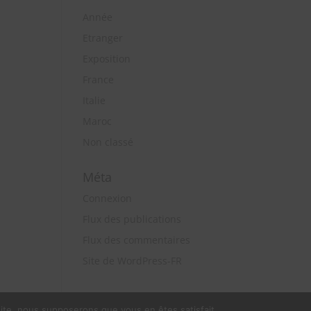
Année
Etranger
Exposition
France
Italie
Maroc
Non classé
Méta
Connexion
Flux des publications
Flux des commentaires
Site de WordPress-FR
 site, nous supposerons que vous en êtes satisfait.