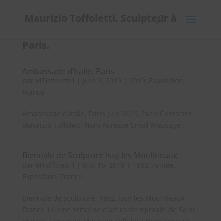
Maurizio Toffoletti. Sculpteur à
Paris.
Ambassade d’Italie, Paris
par
MToffoletti1
|
Juin 3, 2019
|
2019
,
Exposition
,
France
Ambassade d'Italie, Paris Juin 2019, Paris Contacter
Maurizio Toffoletti Nom Adresse Email Message...
Biennale de Sculpture Issy les Moulineaux
par
MToffoletti1
|
Mai 16, 2019
|
1992
,
Année
,
Exposition
,
France
Biennale de sculpture. 1992, Issy-les-Moulineaux,
France 14 eme semaine d'art contemporain de Saint
Mandé. Contacter Maurizio Toffoletti Nom Adresse