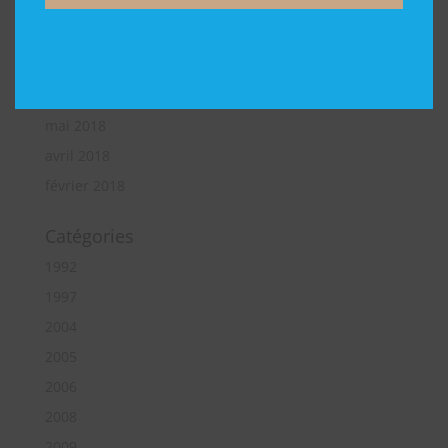
juin 2019
mai 2019
avril 2019
octobre 2018
mai 2018
avril 2018
février 2018
Catégories
1992
1997
2004
2005
2006
2008
2009