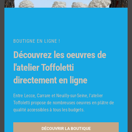
Articles récents
Nuits Blanches, à la préfecture de police de Paris
2010.
Banque MONTE PASCHI SIENA
BOUTIGNE EN LIGNE !
Exposition Mairie du 8e
Découvrez les oeuvres de
Exposition Ambassade Italie
l'atelier Toffoletti
Exposition Institut italien de culture de Paris
directement en ligne
Commentaires récents
Entre Lecce, Carrare et Neuilly-sur-Seine, l'atelier
Archives
Toffoletti propose de nombreuses oeuvres en plâtre de
juin 2020
qualité accessibles à tous les budgets.
janvier 2020
octobre 2019
DÉCOUVRIR LA BOUTIQUE